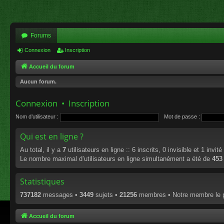
Forums
Connexion
Inscription
Accueil du forum
Aucun forum.
Connexion
•
Inscription
Nom d’utilisateur :
Mot de passe :
Qui est en ligne ?
Au total, il y a
7
utilisateurs en ligne :: 6 inscrits, 0 invisible et 1 invi
Le nombre maximal d’utilisateurs en ligne simultanément a été de
453
Statistiques
737182
messages •
3449
sujets •
21256
membres • Notre membre le p
Accueil du forum