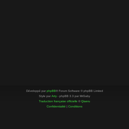
Développé par
phpBB
® Forum Software © phpBB Limited
Style par
Arty
- phpBB 3.3 par MrGaby
Traduction française officielle
©
Qiaeru
Confidentialité
|
Conditions