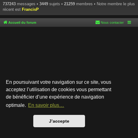
737243
messages •
3449
sujets •
21259
membres • Notre membre le plus
récent est
FrancisP
Accueil du forum
Nous contacter
En poursuivant votre navigation sur ce site, vous
acceptez l’utilisation de cookies vous permettant
de bénéficier d’une expérience de navigation
Développé par
phpBB
® Forum Software © phpBB Limited
Style par
Arty
- phpBB 3.3 par MrGaby
optimale.
En savoir plus…
Traduction française officielle
©
Qiaeru
Confidentialité
|
Conditions
J’accepte