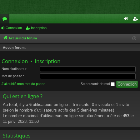
or
Connexion
Inscription
on
ns
u
ne
cri
Accueil du forum
m
xi
pti
Aucun forum.
s
on
on
Connexion
•
Inscription
Nom d’utilisateur :
Mot de passe :
J’ai oublié mon mot de passe
Se souvenir de moi
Qui est en ligne ?
Au total, il y a
6
utilisateurs en ligne :: 5 inscrits, 0 invisible et 1 invité
(selon le nombre d’utilisateurs actifs des 5 dernières minutes)
Le nombre maximal d’utilisateurs en ligne simultanément a été de
453
le
11 janv. 2023, 11:50
Statistiques