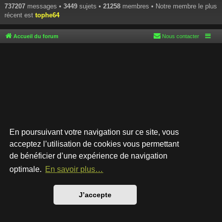
737207
messages •
3449
sujets •
21258
membres • Notre membre le plus
récent est
tophe64
Accueil du forum
Nous contacter
En poursuivant votre navigation sur ce site, vous
acceptez l’utilisation de cookies vous permettant
de bénéficier d’une expérience de navigation
Développé par
phpBB
® Forum Software © phpBB Limited
Style par
Arty
- phpBB 3.3 par MrGaby
optimale.
En savoir plus…
Traduction française officielle
©
Qiaeru
Confidentialité
|
Conditions
J’accepte