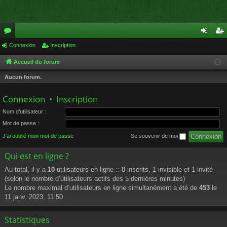
or
Connexion
Inscription
on
ns
u
ne
cri
Accueil du forum
m
xi
pti
Aucun forum.
s
on
on
Connexion
•
Inscription
Nom d’utilisateur :
Mot de passe :
J’ai oublié mon mot de passe
Se souvenir de moi
Qui est en ligne ?
Au total, il y a
10
utilisateurs en ligne :: 8 inscrits, 1 invisible et 1 invité
(selon le nombre d’utilisateurs actifs des 5 dernières minutes)
Le nombre maximal d’utilisateurs en ligne simultanément a été de
453
le
11 janv. 2023, 11:50
Statistiques