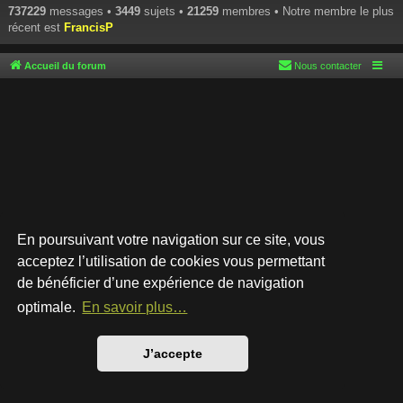
737229
messages •
3449
sujets •
21259
membres • Notre membre le plus
récent est
FrancisP
Accueil du forum
Nous contacter
En poursuivant votre navigation sur ce site, vous
acceptez l’utilisation de cookies vous permettant
de bénéficier d’une expérience de navigation
Développé par
phpBB
® Forum Software © phpBB Limited
Style par
Arty
- phpBB 3.3 par MrGaby
optimale.
En savoir plus…
Traduction française officielle
©
Qiaeru
Confidentialité
|
Conditions
J’accepte