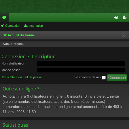
or
Connexion
Inscription
on
ns
u
ne
cri
Accueil du forum
m
xi
pti
Aucun forum.
s
on
on
Connexion
•
Inscription
Nom d’utilisateur :
Mot de passe :
J’ai oublié mon mot de passe
Se souvenir de moi
Qui est en ligne ?
Au total, il y a
9
utilisateurs en ligne :: 8 inscrits, 0 invisible et 1 invité
(selon le nombre d’utilisateurs actifs des 5 dernières minutes)
Le nombre maximal d’utilisateurs en ligne simultanément a été de
453
le
11 janv. 2023, 11:50
Statistiques