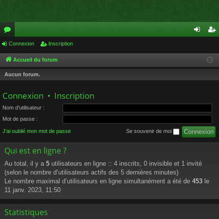
or
Connexion
Inscription
on
ns
u
ne
cri
Accueil du forum
m
xi
pti
Aucun forum.
s
on
on
Connexion
•
Inscription
Nom d’utilisateur :
Mot de passe :
J’ai oublié mon mot de passe
Se souvenir de moi
Qui est en ligne ?
Au total, il y a
5
utilisateurs en ligne :: 4 inscrits, 0 invisible et 1 invité
(selon le nombre d’utilisateurs actifs des 5 dernières minutes)
Le nombre maximal d’utilisateurs en ligne simultanément a été de
453
le
11 janv. 2023, 11:50
Statistiques