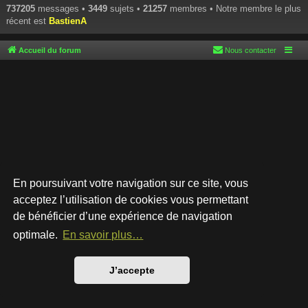
737205
messages •
3449
sujets •
21257
membres • Notre membre le plus
récent est
BastienA
Accueil du forum
Nous contacter
En poursuivant votre navigation sur ce site, vous
acceptez l’utilisation de cookies vous permettant
de bénéficier d’une expérience de navigation
Développé par
phpBB
® Forum Software © phpBB Limited
Style par
Arty
- phpBB 3.3 par MrGaby
optimale.
En savoir plus…
Traduction française officielle
©
Qiaeru
Confidentialité
|
Conditions
J’accepte