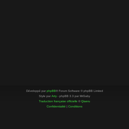
Développé par
phpBB
® Forum Software © phpBB Limited
Style par
Arty
- phpBB 3.3 par MrGaby
Traduction française officielle
©
Qiaeru
Confidentialité
|
Conditions