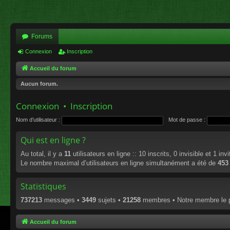
Forums
Connexion
Inscription
Accueil du forum
Aucun forum.
Connexion
•
Inscription
Nom d’utilisateur :
Mot de passe :
Qui est en ligne ?
Au total, il y a
11
utilisateurs en ligne :: 10 inscrits, 0 invisible et 1 in
Le nombre maximal d’utilisateurs en ligne simultanément a été de
453
Statistiques
737213
messages •
3449
sujets •
21258
membres • Notre membre le p
Accueil du forum