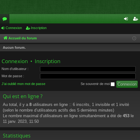
or
Connexion
Inscription
on
ns
u
ne
cri
Accueil du forum
m
xi
pti
Aucun forum.
s
on
on
Connexion
•
Inscription
Nom d’utilisateur :
Mot de passe :
J’ai oublié mon mot de passe
Se souvenir de moi
Qui est en ligne ?
Au total, il y a
8
utilisateurs en ligne :: 6 inscrits, 1 invisible et 1 invité
(selon le nombre d’utilisateurs actifs des 5 dernières minutes)
Le nombre maximal d’utilisateurs en ligne simultanément a été de
453
le
11 janv. 2023, 11:50
Statistiques