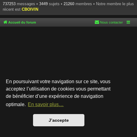
737253
messages •
3449
sujets •
21260
membres • Notre membre le plus
récent est
CBOIVIN
Accueil du forum
Nous contacter
En poursuivant votre navigation sur ce site, vous
acceptez l’utilisation de cookies vous permettant
de bénéficier d’une expérience de navigation
Développé par
phpBB
® Forum Software © phpBB Limited
Style par
Arty
- phpBB 3.3 par MrGaby
optimale.
En savoir plus…
Traduction française officielle
©
Qiaeru
Confidentialité
|
Conditions
J’accepte