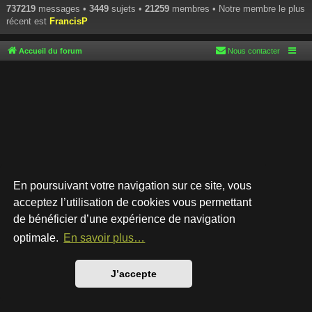
737219
messages •
3449
sujets •
21259
membres • Notre membre le plus
récent est
FrancisP
Accueil du forum
Nous contacter
En poursuivant votre navigation sur ce site, vous
acceptez l’utilisation de cookies vous permettant
de bénéficier d’une expérience de navigation
Développé par
phpBB
® Forum Software © phpBB Limited
Style par
Arty
- phpBB 3.3 par MrGaby
optimale.
En savoir plus…
Traduction française officielle
©
Qiaeru
Confidentialité
|
Conditions
J’accepte