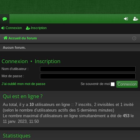
or
Connexion
Inscription
on
ns
u
ne
cri
Accueil du forum
m
xi
pti
Aucun forum.
s
on
on
Connexion
•
Inscription
Nom d’utilisateur :
Mot de passe :
J’ai oublié mon mot de passe
Se souvenir de moi
Qui est en ligne ?
Au total, il y a
10
utilisateurs en ligne :: 7 inscrits, 2 invisibles et 1 invité
(selon le nombre d’utilisateurs actifs des 5 dernières minutes)
Le nombre maximal d’utilisateurs en ligne simultanément a été de
453
le
11 janv. 2023, 11:50
Statistiques