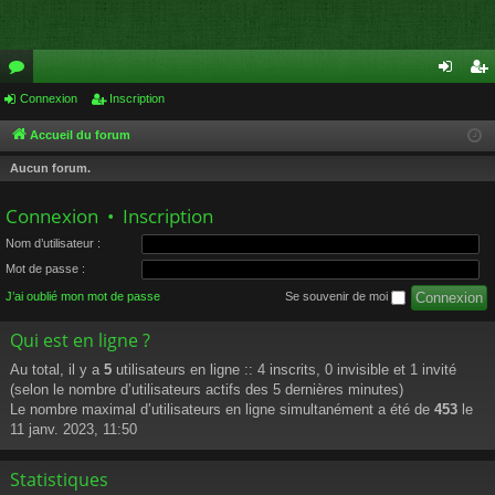
or
Connexion
Inscription
on
ns
u
ne
cri
Accueil du forum
m
xi
pti
Aucun forum.
s
on
on
Connexion
•
Inscription
Nom d’utilisateur :
Mot de passe :
J’ai oublié mon mot de passe
Se souvenir de moi
Qui est en ligne ?
Au total, il y a
5
utilisateurs en ligne :: 4 inscrits, 0 invisible et 1 invité
(selon le nombre d’utilisateurs actifs des 5 dernières minutes)
Le nombre maximal d’utilisateurs en ligne simultanément a été de
453
le
11 janv. 2023, 11:50
Statistiques