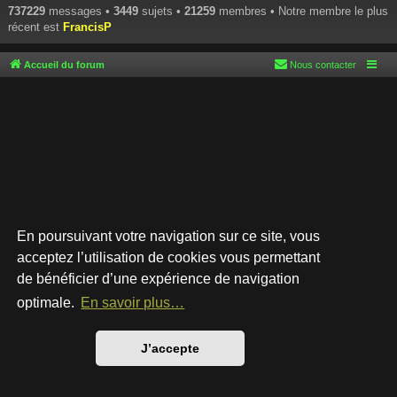
737229
messages •
3449
sujets •
21259
membres • Notre membre le plus
récent est
FrancisP
Accueil du forum
Nous contacter
En poursuivant votre navigation sur ce site, vous
acceptez l’utilisation de cookies vous permettant
de bénéficier d’une expérience de navigation
Développé par
phpBB
® Forum Software © phpBB Limited
Style par
Arty
- phpBB 3.3 par MrGaby
optimale.
En savoir plus…
Traduction française officielle
©
Qiaeru
Confidentialité
|
Conditions
J’accepte