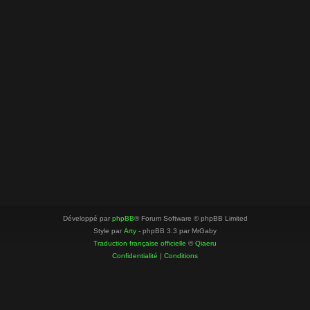
Développé par
phpBB
® Forum Software © phpBB Limited
Style par
Arty
- phpBB 3.3 par MrGaby
Traduction française officielle
©
Qiaeru
Confidentialité
|
Conditions