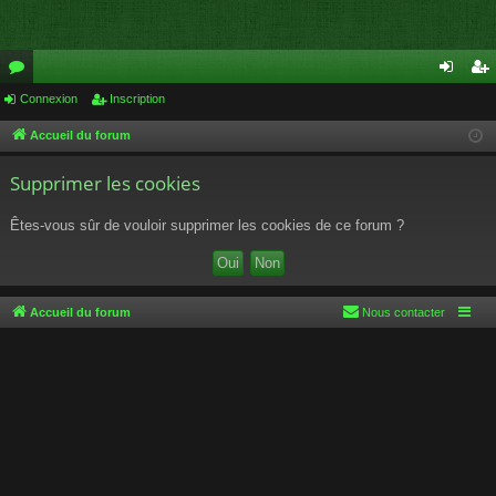
or
Connexion
Inscription
on
ns
u
ne
cri
Accueil du forum
m
xi
pti
Supprimer les cookies
s
on
on
Êtes-vous sûr de vouloir supprimer les cookies de ce forum ?
Accueil du forum
Nous contacter