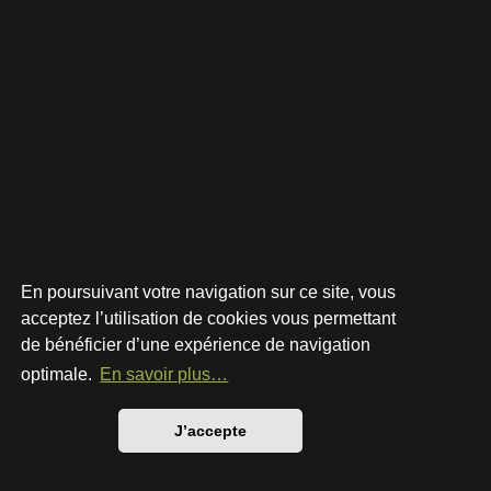
En poursuivant votre navigation sur ce site, vous
acceptez l’utilisation de cookies vous permettant
de bénéficier d’une expérience de navigation
Développé par
phpBB
® Forum Software © phpBB Limited
Style par
Arty
- phpBB 3.3 par MrGaby
optimale.
En savoir plus…
Traduction française officielle
©
Qiaeru
Confidentialité
|
Conditions
J’accepte