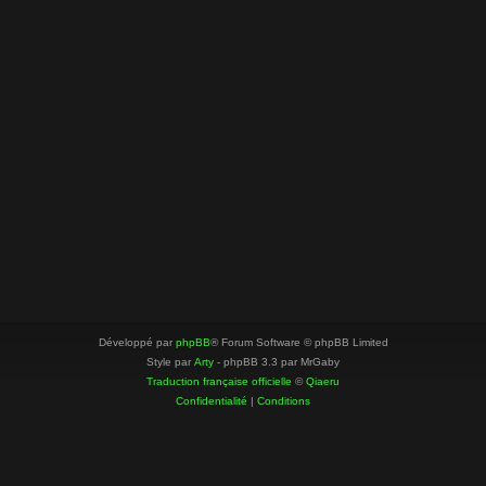
Développé par
phpBB
® Forum Software © phpBB Limited
Style par
Arty
- phpBB 3.3 par MrGaby
Traduction française officielle
©
Qiaeru
Confidentialité
|
Conditions