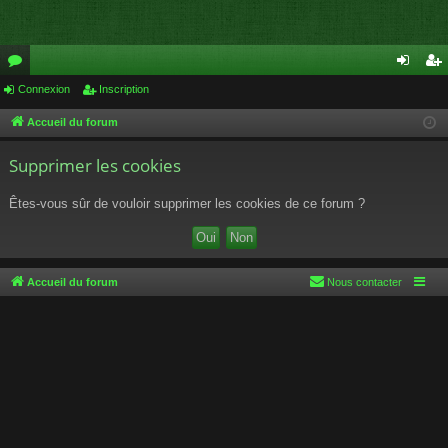
or
Connexion
Inscription
on
ns
u
ne
cri
Accueil du forum
m
xi
pti
Supprimer les cookies
s
on
on
Êtes-vous sûr de vouloir supprimer les cookies de ce forum ?
Accueil du forum
Nous contacter