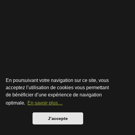
En poursuivant votre navigation sur ce site, vous
acceptez l’utilisation de cookies vous permettant
de bénéficier d’une expérience de navigation
Développé par
phpBB
® Forum Software © phpBB Limited
Style par
Arty
- phpBB 3.3 par MrGaby
optimale.
En savoir plus…
Traduction française officielle
©
Qiaeru
Confidentialité
|
Conditions
J’accepte