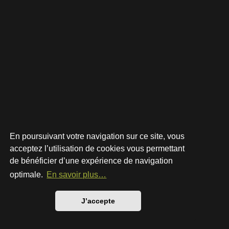
En poursuivant votre navigation sur ce site, vous
acceptez l’utilisation de cookies vous permettant
de bénéficier d’une expérience de navigation
Développé par
phpBB
® Forum Software © phpBB Limited
Style par
Arty
- phpBB 3.3 par MrGaby
optimale.
En savoir plus…
Traduction française officielle
©
Qiaeru
Confidentialité
|
Conditions
J’accepte