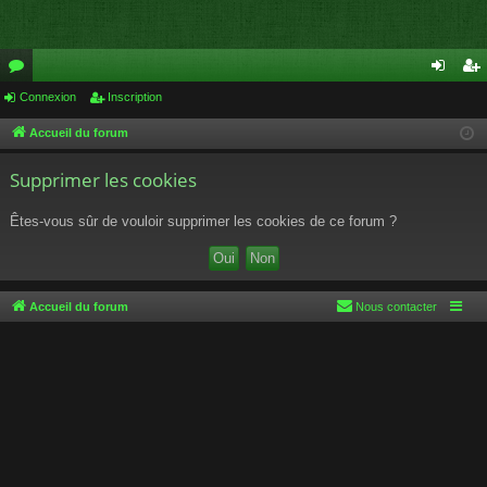
or
Connexion
Inscription
on
ns
u
ne
cri
Accueil du forum
m
xi
pti
Supprimer les cookies
s
on
on
Êtes-vous sûr de vouloir supprimer les cookies de ce forum ?
Accueil du forum
Nous contacter