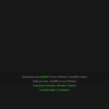
Développé par
phpBB
® Forum Software © phpBB Limited
Style par
Arty
- phpBB 3.3 par MrGaby
Traduction française officielle
©
Qiaeru
Confidentialité
|
Conditions