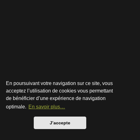
En poursuivant votre navigation sur ce site, vous
acceptez l’utilisation de cookies vous permettant
de bénéficier d’une expérience de navigation
Développé par
phpBB
® Forum Software © phpBB Limited
Style par
Arty
- phpBB 3.3 par MrGaby
optimale.
En savoir plus…
Traduction française officielle
©
Qiaeru
Confidentialité
|
Conditions
J’accepte