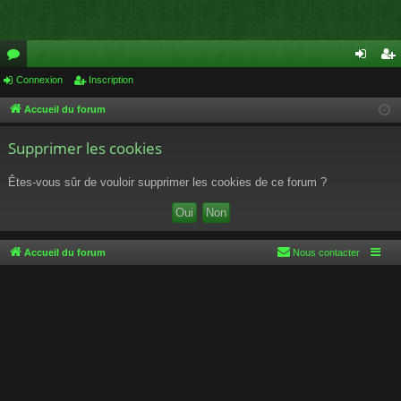
or
Connexion
Inscription
on
ns
u
ne
cri
Accueil du forum
m
xi
pti
Supprimer les cookies
s
on
on
Êtes-vous sûr de vouloir supprimer les cookies de ce forum ?
Accueil du forum
Nous contacter