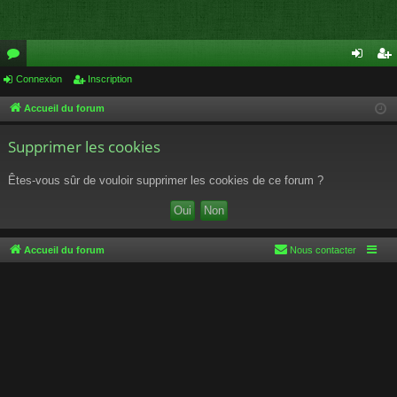
or
Connexion
Inscription
on
ns
u
ne
cri
Accueil du forum
m
xi
pti
Supprimer les cookies
s
on
on
Êtes-vous sûr de vouloir supprimer les cookies de ce forum ?
Accueil du forum
Nous contacter