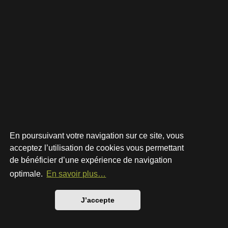
En poursuivant votre navigation sur ce site, vous
acceptez l’utilisation de cookies vous permettant
de bénéficier d’une expérience de navigation
Développé par
phpBB
® Forum Software © phpBB Limited
Style par
Arty
- phpBB 3.3 par MrGaby
optimale.
En savoir plus…
Traduction française officielle
©
Qiaeru
Confidentialité
|
Conditions
J’accepte