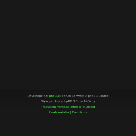
Développé par
phpBB
® Forum Software © phpBB Limited
Style par
Arty
- phpBB 3.3 par MrGaby
Traduction française officielle
©
Qiaeru
Confidentialité
|
Conditions