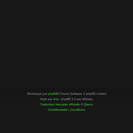
Développé par
phpBB
® Forum Software © phpBB Limited
Style par
Arty
- phpBB 3.3 par MrGaby
Traduction française officielle
©
Qiaeru
Confidentialité
|
Conditions