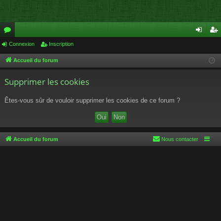
or
Connexion
Inscription
on
ns
u
ne
cri
Accueil du forum
m
xi
pti
Supprimer les cookies
s
on
on
Êtes-vous sûr de vouloir supprimer les cookies de ce forum ?
Accueil du forum
Nous contacter