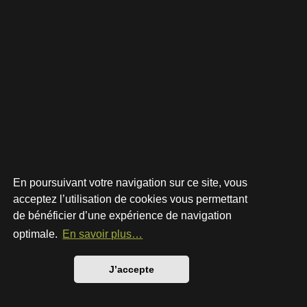
En poursuivant votre navigation sur ce site, vous
acceptez l’utilisation de cookies vous permettant
de bénéficier d’une expérience de navigation
Développé par
phpBB
® Forum Software © phpBB Limited
Style par
Arty
- phpBB 3.3 par MrGaby
optimale.
En savoir plus…
Traduction française officielle
©
Qiaeru
Confidentialité
|
Conditions
J’accepte