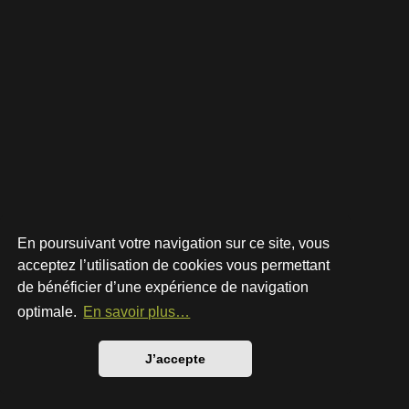
En poursuivant votre navigation sur ce site, vous
acceptez l’utilisation de cookies vous permettant
de bénéficier d’une expérience de navigation
Développé par
phpBB
® Forum Software © phpBB Limited
Style par
Arty
- phpBB 3.3 par MrGaby
optimale.
En savoir plus…
Traduction française officielle
©
Qiaeru
Confidentialité
|
Conditions
J’accepte