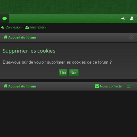
or
Connexion
Inscription
on
ns
u
ne
cri
Accueil du forum
m
xi
pti
Supprimer les cookies
s
on
on
Êtes-vous sûr de vouloir supprimer les cookies de ce forum ?
Accueil du forum
Nous contacter