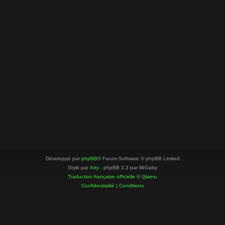
Développé par
phpBB
® Forum Software © phpBB Limited
Style par
Arty
- phpBB 3.3 par MrGaby
Traduction française officielle
©
Qiaeru
Confidentialité
|
Conditions