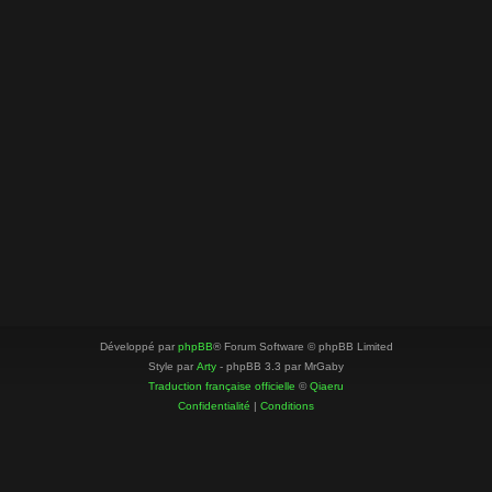
Développé par
phpBB
® Forum Software © phpBB Limited
Style par
Arty
- phpBB 3.3 par MrGaby
Traduction française officielle
©
Qiaeru
Confidentialité
|
Conditions