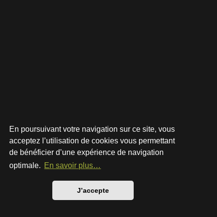
En poursuivant votre navigation sur ce site, vous
acceptez l’utilisation de cookies vous permettant
de bénéficier d’une expérience de navigation
Développé par
phpBB
® Forum Software © phpBB Limited
Style par
Arty
- phpBB 3.3 par MrGaby
optimale.
En savoir plus…
Traduction française officielle
©
Qiaeru
Confidentialité
|
Conditions
J’accepte