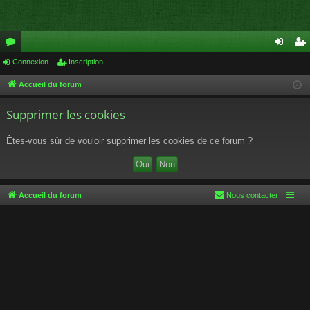
or
Connexion
Inscription
on
ns
u
ne
cri
Accueil du forum
m
xi
pti
Supprimer les cookies
s
on
on
Êtes-vous sûr de vouloir supprimer les cookies de ce forum ?
Accueil du forum
Nous contacter