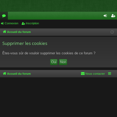
or
Connexion
Inscription
on
ns
u
ne
cri
Accueil du forum
m
xi
pti
Supprimer les cookies
s
on
on
Êtes-vous sûr de vouloir supprimer les cookies de ce forum ?
Accueil du forum
Nous contacter