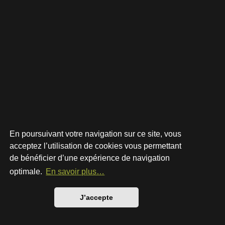
En poursuivant votre navigation sur ce site, vous
acceptez l’utilisation de cookies vous permettant
de bénéficier d’une expérience de navigation
Développé par
phpBB
® Forum Software © phpBB Limited
Style par
Arty
- phpBB 3.3 par MrGaby
optimale.
En savoir plus…
Traduction française officielle
©
Qiaeru
Confidentialité
|
Conditions
J’accepte