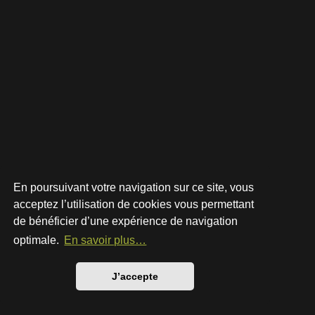
En poursuivant votre navigation sur ce site, vous
acceptez l’utilisation de cookies vous permettant
de bénéficier d’une expérience de navigation
Développé par
phpBB
® Forum Software © phpBB Limited
Style par
Arty
- phpBB 3.3 par MrGaby
optimale.
En savoir plus…
Traduction française officielle
©
Qiaeru
Confidentialité
|
Conditions
J’accepte