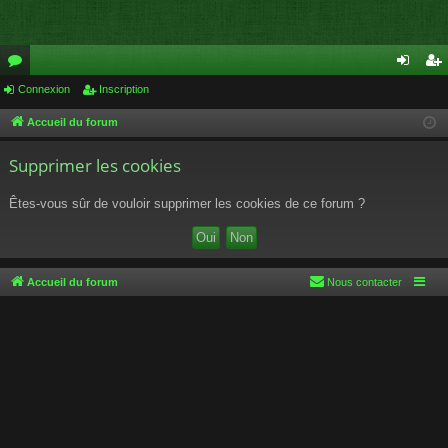
or
Connexion
Inscription
on
ns
u
ne
cri
Accueil du forum
m
xi
pti
Supprimer les cookies
s
on
on
Êtes-vous sûr de vouloir supprimer les cookies de ce forum ?
Accueil du forum
Nous contacter