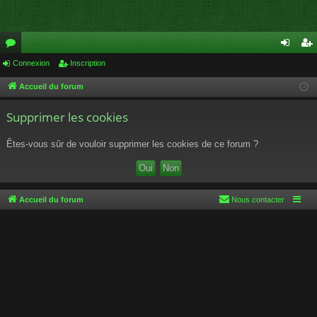
or
Connexion
Inscription
on
ns
u
ne
cri
Accueil du forum
m
xi
pti
Supprimer les cookies
s
on
on
Êtes-vous sûr de vouloir supprimer les cookies de ce forum ?
Accueil du forum
Nous contacter