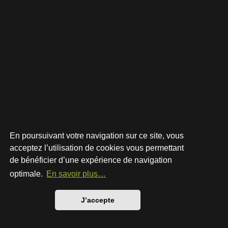
En poursuivant votre navigation sur ce site, vous
acceptez l’utilisation de cookies vous permettant
de bénéficier d’une expérience de navigation
Développé par
phpBB
® Forum Software © phpBB Limited
Style par
Arty
- phpBB 3.3 par MrGaby
optimale.
En savoir plus…
Traduction française officielle
©
Qiaeru
Confidentialité
|
Conditions
J’accepte