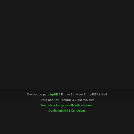
Développé par
phpBB
® Forum Software © phpBB Limited
Style par
Arty
- phpBB 3.3 par MrGaby
Traduction française officielle
©
Qiaeru
Confidentialité
|
Conditions