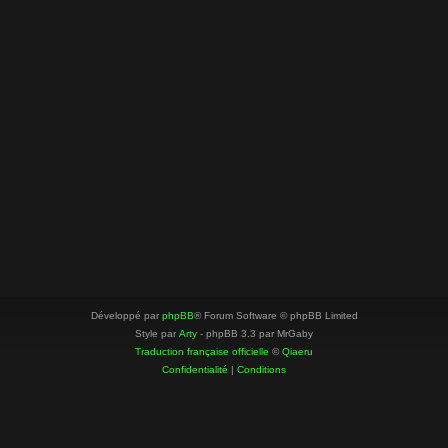
Développé par
phpBB
® Forum Software © phpBB Limited
Style par
Arty
- phpBB 3.3 par MrGaby
Traduction française officielle
©
Qiaeru
Confidentialité
|
Conditions