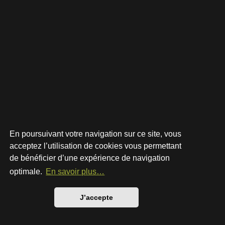
En poursuivant votre navigation sur ce site, vous
acceptez l’utilisation de cookies vous permettant
de bénéficier d’une expérience de navigation
Développé par
phpBB
® Forum Software © phpBB Limited
Style par
Arty
- phpBB 3.3 par MrGaby
optimale.
En savoir plus…
Traduction française officielle
©
Qiaeru
Confidentialité
|
Conditions
J’accepte