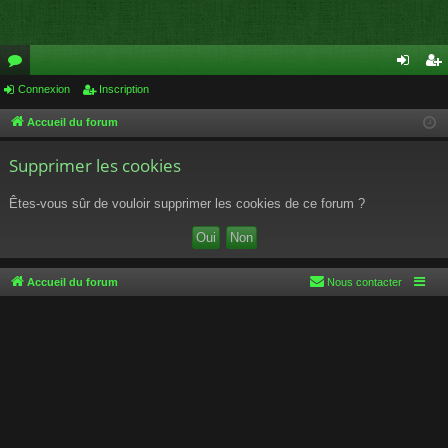
or
Connexion
Inscription
on
ns
u
ne
cri
Accueil du forum
m
xi
pti
Supprimer les cookies
s
on
on
Êtes-vous sûr de vouloir supprimer les cookies de ce forum ?
Accueil du forum
Nous contacter