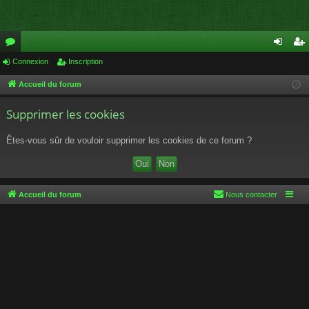
or
Connexion
Inscription
on
ns
u
ne
cri
Accueil du forum
m
xi
pti
Supprimer les cookies
s
on
on
Êtes-vous sûr de vouloir supprimer les cookies de ce forum ?
Accueil du forum
Nous contacter