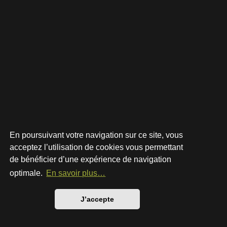
En poursuivant votre navigation sur ce site, vous
acceptez l’utilisation de cookies vous permettant
de bénéficier d’une expérience de navigation
Développé par
phpBB
® Forum Software © phpBB Limited
Style par
Arty
- phpBB 3.3 par MrGaby
optimale.
En savoir plus…
Traduction française officielle
©
Qiaeru
Confidentialité
|
Conditions
J’accepte