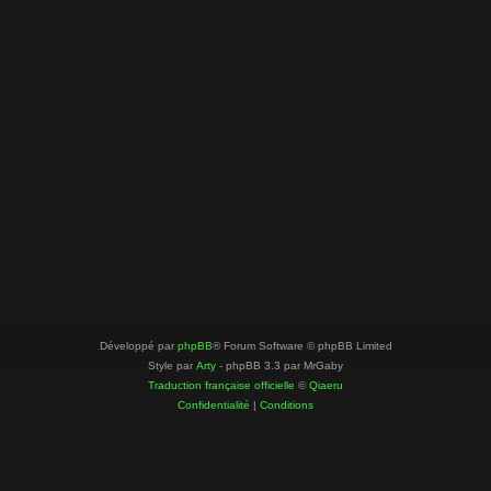
Développé par
phpBB
® Forum Software © phpBB Limited
Style par
Arty
- phpBB 3.3 par MrGaby
Traduction française officielle
©
Qiaeru
Confidentialité
|
Conditions