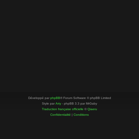
Développé par
phpBB
® Forum Software © phpBB Limited
Style par
Arty
- phpBB 3.3 par MrGaby
Traduction française officielle
©
Qiaeru
Confidentialité
|
Conditions