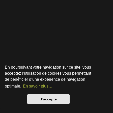
En poursuivant votre navigation sur ce site, vous
acceptez l’utilisation de cookies vous permettant
de bénéficier d’une expérience de navigation
Développé par
phpBB
® Forum Software © phpBB Limited
Style par
Arty
- phpBB 3.3 par MrGaby
optimale.
En savoir plus…
Traduction française officielle
©
Qiaeru
Confidentialité
|
Conditions
J’accepte