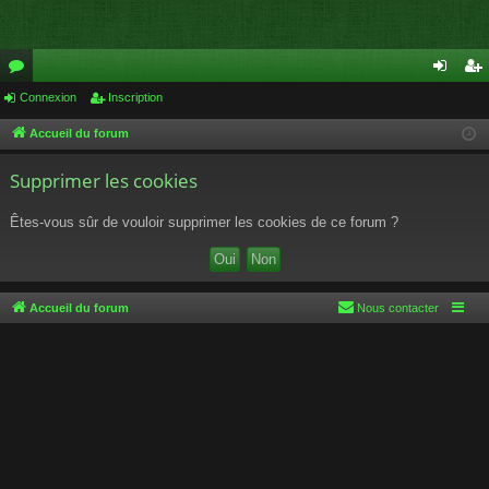
or
Connexion
Inscription
on
ns
u
ne
cri
Accueil du forum
m
xi
pti
Supprimer les cookies
s
on
on
Êtes-vous sûr de vouloir supprimer les cookies de ce forum ?
Accueil du forum
Nous contacter