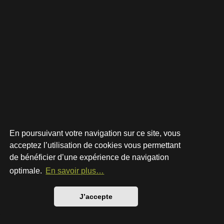
En poursuivant votre navigation sur ce site, vous
acceptez l’utilisation de cookies vous permettant
de bénéficier d’une expérience de navigation
Développé par
phpBB
® Forum Software © phpBB Limited
Style par
Arty
- phpBB 3.3 par MrGaby
optimale.
En savoir plus…
Traduction française officielle
©
Qiaeru
Confidentialité
|
Conditions
J’accepte