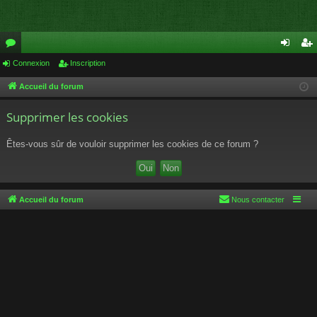
or
Connexion
Inscription
on
ns
u
ne
cri
Accueil du forum
m
xi
pti
Supprimer les cookies
s
on
on
Êtes-vous sûr de vouloir supprimer les cookies de ce forum ?
Accueil du forum
Nous contacter