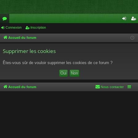
or
Connexion
Inscription
on
ns
u
ne
cri
Accueil du forum
m
xi
pti
Supprimer les cookies
s
on
on
Êtes-vous sûr de vouloir supprimer les cookies de ce forum ?
Accueil du forum
Nous contacter