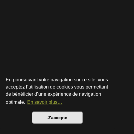
En poursuivant votre navigation sur ce site, vous
acceptez l’utilisation de cookies vous permettant
de bénéficier d’une expérience de navigation
Développé par
phpBB
® Forum Software © phpBB Limited
Style par
Arty
- phpBB 3.3 par MrGaby
optimale.
En savoir plus…
Traduction française officielle
©
Qiaeru
Confidentialité
|
Conditions
J’accepte