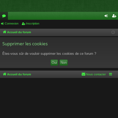
or
Connexion
Inscription
on
ns
u
ne
cri
Accueil du forum
m
xi
pti
Supprimer les cookies
s
on
on
Êtes-vous sûr de vouloir supprimer les cookies de ce forum ?
Accueil du forum
Nous contacter