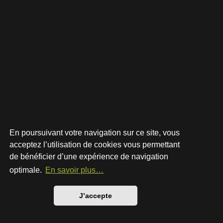
En poursuivant votre navigation sur ce site, vous
acceptez l’utilisation de cookies vous permettant
de bénéficier d’une expérience de navigation
Développé par
phpBB
® Forum Software © phpBB Limited
Style par
Arty
- phpBB 3.3 par MrGaby
optimale.
En savoir plus…
Traduction française officielle
©
Qiaeru
Confidentialité
|
Conditions
J’accepte