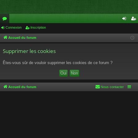
or
Connexion
Inscription
on
ns
u
ne
cri
Accueil du forum
m
xi
pti
Supprimer les cookies
s
on
on
Êtes-vous sûr de vouloir supprimer les cookies de ce forum ?
Accueil du forum
Nous contacter