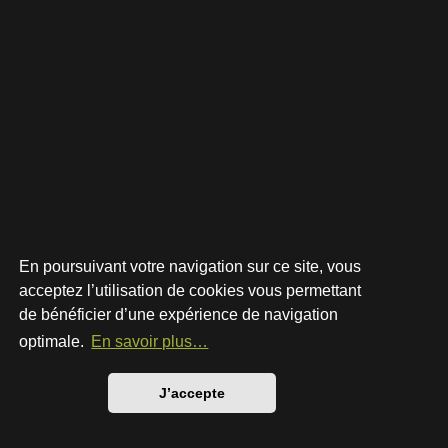
En poursuivant votre navigation sur ce site, vous
acceptez l’utilisation de cookies vous permettant
de bénéficier d’une expérience de navigation
Développé par
phpBB
® Forum Software © phpBB Limited
Style par
Arty
- phpBB 3.3 par MrGaby
optimale.
En savoir plus…
Traduction française officielle
©
Qiaeru
Confidentialité
|
Conditions
J’accepte