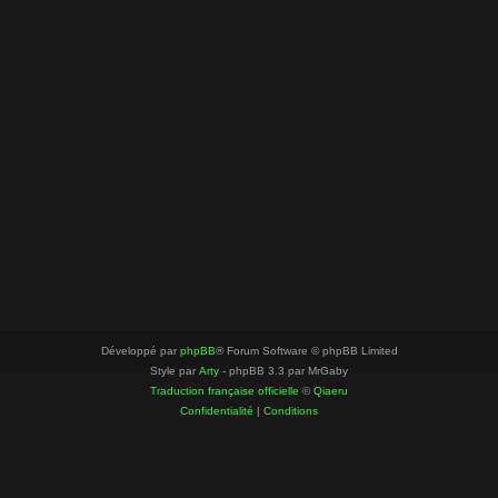
Développé par
phpBB
® Forum Software © phpBB Limited
Style par
Arty
- phpBB 3.3 par MrGaby
Traduction française officielle
©
Qiaeru
Confidentialité
|
Conditions