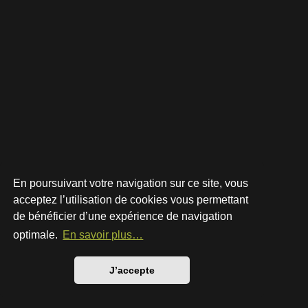
En poursuivant votre navigation sur ce site, vous
acceptez l’utilisation de cookies vous permettant
de bénéficier d’une expérience de navigation
Développé par
phpBB
® Forum Software © phpBB Limited
Style par
Arty
- phpBB 3.3 par MrGaby
optimale.
En savoir plus…
Traduction française officielle
©
Qiaeru
Confidentialité
|
Conditions
J’accepte