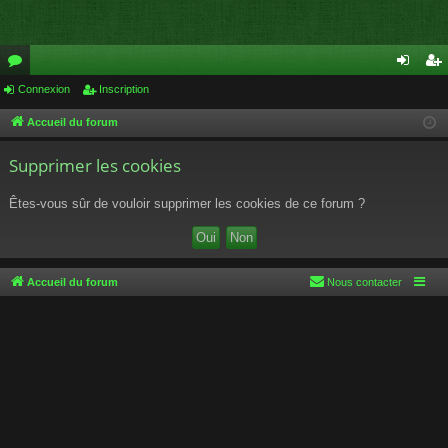
or
Connexion
Inscription
on
ns
u
ne
cri
Accueil du forum
m
xi
pti
Supprimer les cookies
s
on
on
Êtes-vous sûr de vouloir supprimer les cookies de ce forum ?
Accueil du forum
Nous contacter