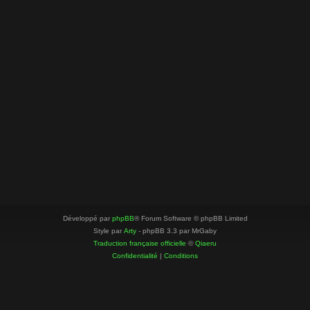
Développé par
phpBB
® Forum Software © phpBB Limited
Style par
Arty
- phpBB 3.3 par MrGaby
Traduction française officielle
©
Qiaeru
Confidentialité
|
Conditions