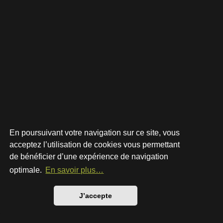
En poursuivant votre navigation sur ce site, vous
acceptez l’utilisation de cookies vous permettant
de bénéficier d’une expérience de navigation
Développé par
phpBB
® Forum Software © phpBB Limited
Style par
Arty
- phpBB 3.3 par MrGaby
optimale.
En savoir plus…
Traduction française officielle
©
Qiaeru
Confidentialité
|
Conditions
J’accepte