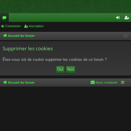
or
Connexion
Inscription
on
ns
u
ne
cri
Accueil du forum
m
xi
pti
Supprimer les cookies
s
on
on
Êtes-vous sûr de vouloir supprimer les cookies de ce forum ?
Accueil du forum
Nous contacter