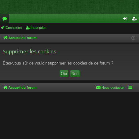
or
Connexion
Inscription
on
ns
u
ne
cri
Accueil du forum
m
xi
pti
Supprimer les cookies
s
on
on
Êtes-vous sûr de vouloir supprimer les cookies de ce forum ?
Accueil du forum
Nous contacter