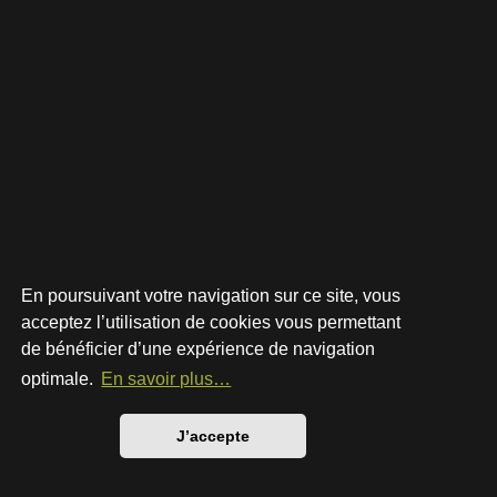
En poursuivant votre navigation sur ce site, vous
acceptez l’utilisation de cookies vous permettant
de bénéficier d’une expérience de navigation
Développé par
phpBB
® Forum Software © phpBB Limited
Style par
Arty
- phpBB 3.3 par MrGaby
optimale.
En savoir plus…
Traduction française officielle
©
Qiaeru
Confidentialité
|
Conditions
J’accepte