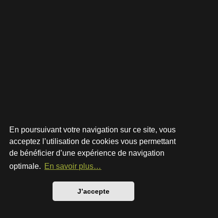
En poursuivant votre navigation sur ce site, vous
acceptez l’utilisation de cookies vous permettant
de bénéficier d’une expérience de navigation
Développé par
phpBB
® Forum Software © phpBB Limited
Style par
Arty
- phpBB 3.3 par MrGaby
optimale.
En savoir plus…
Traduction française officielle
©
Qiaeru
Confidentialité
|
Conditions
J’accepte