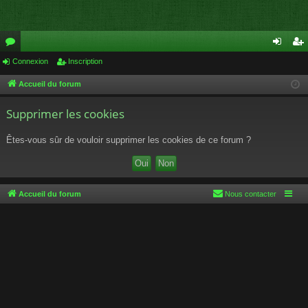
or
Connexion
Inscription
on
ns
u
ne
cri
Accueil du forum
m
xi
pti
Supprimer les cookies
s
on
on
Êtes-vous sûr de vouloir supprimer les cookies de ce forum ?
Accueil du forum
Nous contacter