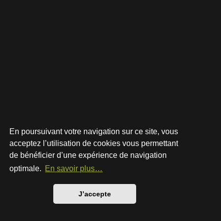
En poursuivant votre navigation sur ce site, vous
acceptez l’utilisation de cookies vous permettant
de bénéficier d’une expérience de navigation
Développé par
phpBB
® Forum Software © phpBB Limited
Style par
Arty
- phpBB 3.3 par MrGaby
optimale.
En savoir plus…
Traduction française officielle
©
Qiaeru
Confidentialité
|
Conditions
J’accepte