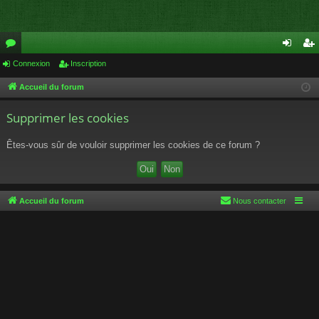
or
Connexion
Inscription
on
ns
u
ne
cri
Accueil du forum
m
xi
pti
Supprimer les cookies
s
on
on
Êtes-vous sûr de vouloir supprimer les cookies de ce forum ?
Accueil du forum
Nous contacter