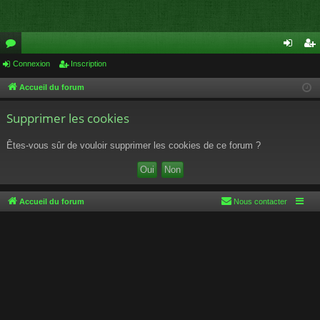
or
Connexion
Inscription
on
ns
u
ne
cri
Accueil du forum
m
xi
pti
Supprimer les cookies
s
on
on
Êtes-vous sûr de vouloir supprimer les cookies de ce forum ?
Accueil du forum
Nous contacter