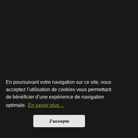
En poursuivant votre navigation sur ce site, vous
acceptez l’utilisation de cookies vous permettant
de bénéficier d’une expérience de navigation
Développé par
phpBB
® Forum Software © phpBB Limited
Style par
Arty
- phpBB 3.3 par MrGaby
optimale.
En savoir plus…
Traduction française officielle
©
Qiaeru
Confidentialité
|
Conditions
J’accepte