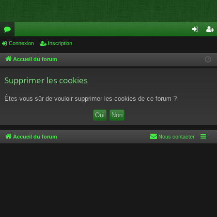
or
Connexion
Inscription
on
ns
u
ne
cri
Accueil du forum
m
xi
pti
Supprimer les cookies
s
on
on
Êtes-vous sûr de vouloir supprimer les cookies de ce forum ?
Accueil du forum
Nous contacter