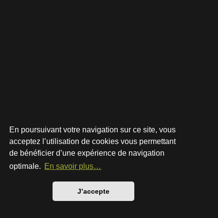
En poursuivant votre navigation sur ce site, vous
acceptez l’utilisation de cookies vous permettant
de bénéficier d’une expérience de navigation
Développé par
phpBB
® Forum Software © phpBB Limited
Style par
Arty
- phpBB 3.3 par MrGaby
optimale.
En savoir plus…
Traduction française officielle
©
Qiaeru
Confidentialité
|
Conditions
J’accepte