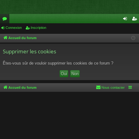
or
Connexion
Inscription
on
ns
u
ne
cri
Accueil du forum
m
xi
pti
Supprimer les cookies
s
on
on
Êtes-vous sûr de vouloir supprimer les cookies de ce forum ?
Accueil du forum
Nous contacter