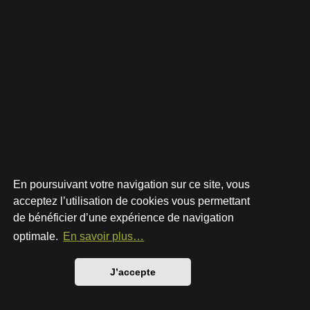
En poursuivant votre navigation sur ce site, vous
acceptez l’utilisation de cookies vous permettant
de bénéficier d’une expérience de navigation
Développé par
phpBB
® Forum Software © phpBB Limited
Style par
Arty
- phpBB 3.3 par MrGaby
optimale.
En savoir plus…
Traduction française officielle
©
Qiaeru
Confidentialité
|
Conditions
J’accepte