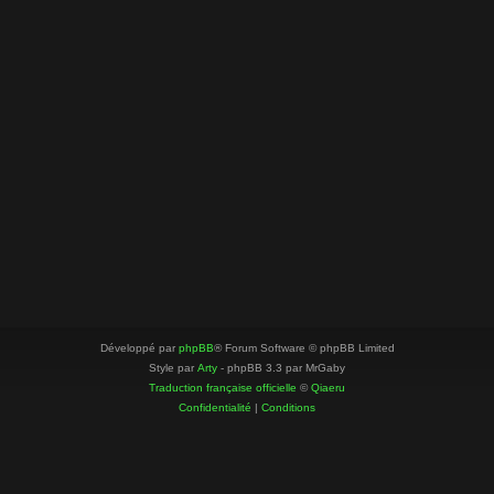
Développé par
phpBB
® Forum Software © phpBB Limited
Style par
Arty
- phpBB 3.3 par MrGaby
Traduction française officielle
©
Qiaeru
Confidentialité
|
Conditions