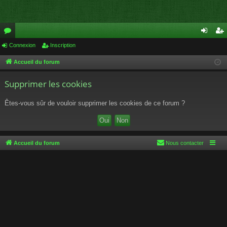
or
Connexion
Inscription
on
ns
u
ne
cri
Accueil du forum
m
xi
pti
Supprimer les cookies
s
on
on
Êtes-vous sûr de vouloir supprimer les cookies de ce forum ?
Accueil du forum
Nous contacter