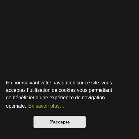
En poursuivant votre navigation sur ce site, vous
acceptez l’utilisation de cookies vous permettant
de bénéficier d’une expérience de navigation
Développé par
phpBB
® Forum Software © phpBB Limited
Style par
Arty
- phpBB 3.3 par MrGaby
optimale.
En savoir plus…
Traduction française officielle
©
Qiaeru
Confidentialité
|
Conditions
J’accepte